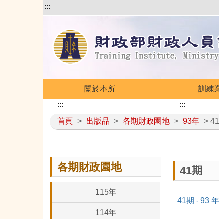
:::
關於本所
訓練
:::
:::
首頁
>
出版品
>
各期財政園地
>
93年
> 4
各期財政園地
41期
115年
41期 - 93
114年