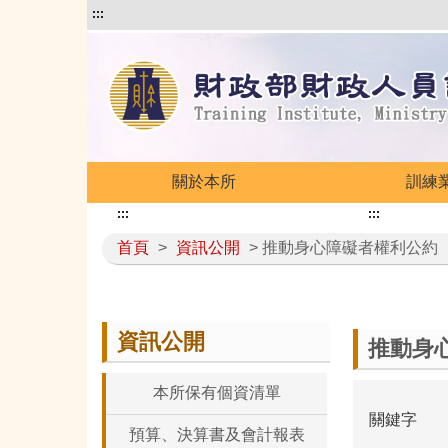
:::
關於本所
訓練
:::
:::
首頁
>
資訊公開
> 推動身心障礙者權利公約（
資訊公開
推動身心
本所保有個資清單
關鍵字
預算、決算書及會計報表