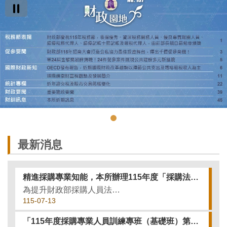
最新消息
精進採購專業知能，本所辦理115年度「採購法令與實務暨稽核技巧進階專題研習第3至4期」
為提升財政部採購人員法令實務與採購稽核專業素養，強化經驗交流及跨機關橫向聯繫，本所於6月12日下午邀請財政部採購稽核小組陳外聘稽核委員建良講授「政府採購法程序及實務案例研究」專題；7月3日下午邀請勞動...
115-07-13
「115年度採購專業人員訓練專班（基礎班）第2期」圓滿結訓，參訓學員取得及格證書比例達9成。