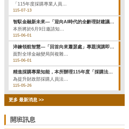
「115年度採購專業人員訓練專班（基礎班）第2期」培訓班期已順利結訓，並於115年6月8日舉行採購基礎人員測驗，以檢測參訓學員對政府採購法令與實務之學習成效。 本次參訓學員共計70人，全數準時到考。經...
115-07-13
智馭金融新未來—「迎向AI時代的全齡理財建議及防詐」專題演講即將舉行
本所將於6月9日邀請知名財經節目主持人夏韻芬老師，引領同仁強化全齡理財規劃能力，建立正確投資觀念，並傳授金融詐騙辨識與防範心法，在科技變局中守護財務安全，擁抱安定美好的未來。
115-06-01
淬鍊領航智慧—「回首向來蕭瑟處」專題演講即將登場
面對全球金融變局與複雜的行政挑戰，如何在壓力中保持定力並精進決策，是公務同仁的重要課題。本所將於6月5日特邀中央存款保險股份有限公司黃天牧董事長蒞臨，引領同仁從其深厚的金融監理公務歷練中，淬鍊職涯韌性...
115-06-01
精進採購專業知能，本所辦理115年度「採購法令與實務暨稽核技巧進階專題研習第1期」
為提升財政部採購人員法令實務與採購稽核專業素養，，強化經驗交流及跨機關橫向聯繫，本所於115年5月15日下午邀請財政部採購稽核小組張外聘稽核委員慶雲講授「工程及財物採購實務解析」專題。課程聚焦工程及財...
115-05-26
更多 最新消息 >>
開班訊息